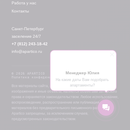
Работа у нас
Контакты
Санкт-Петербург
заселение 24/7
+7 (812) 243-18-42
info@apartico.ru
Менеджер Юлия
© 2026 APARTICO
Политика конфиденциальности
Договор оферты
На какие даты Вам подобрать
апартаменты?
Все материалы сайта, включая тексты, фотографии,
изображения и иные объекты, являются объектами авторского
права и охраняются законодательством. Любое использование,
воспроизведение, распространение или публикация
материалов без предварительного письменного разрешения
Apartico запрещены, за исключением случаев,
предусмотренных законодательством.