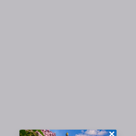
Подводная лодка С-189
1,6 км
Ледокол «Красин»
1,7 км
Сад Декабристов
1,7 км
Севкабель Порт
1,9 км
А музы не молчали…
2,2 км
Дом музыки
2,2 км
МЕТРО
Горный институт
1,2 км
Приморская
1,2 км
Василеостровская
1,3 км
ВОКЗАЛЫ
Балтийский вокзал
4,5 км
Витебский вокзал
5,1 км
×
Финляндский вокзал
6 км