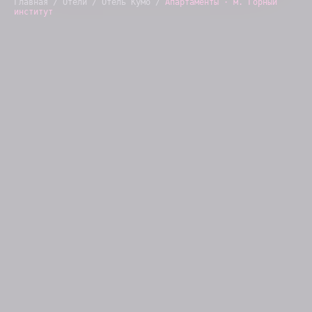
Главная
/
Отели
/
Отель Кумо
/
Апартаменты · м. Горный
институт
Отель
Ⓜ Горный институт
Василеостровский район