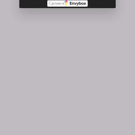
Сделано в
✓
✓
✓
Студия · м. Василеостровская · до 2 гостей