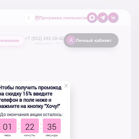
☾
Программа лояльности
+7 (812) 243-18-42
венникам
Личный кабинет
ежедневно 24/7
×
Чтобы получить промокод
на скидку 15% введите
телефон в поле ниже и
нажмите на кнопку "Хочу!"
До окончания акции осталось:
01
22
34
часы
минуты
секунды