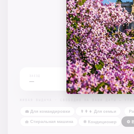
ЗАЕЗД
—
ЖИВАЯ ВЫДАЧА · СВОБОДНО НА ВАШИ ДАТЫ — УТО
💼 Для командировки
👨‍👩‍👧 Для семьи
Ра
🧺 Стиральная машина
❄ Кондиционер
⚙ 