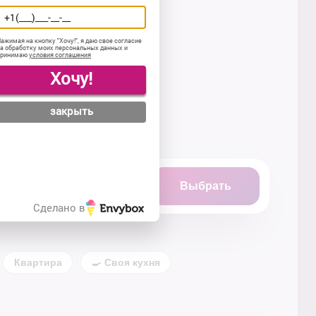
ажимая на кнопку "
Хочу!
", я даю свое согласие
а обработку моих персональных данных и
принимаю
условия соглашения
Хочу!
закрыть
Выбрать
Сделано в
Квартира
🍳 Своя кухня