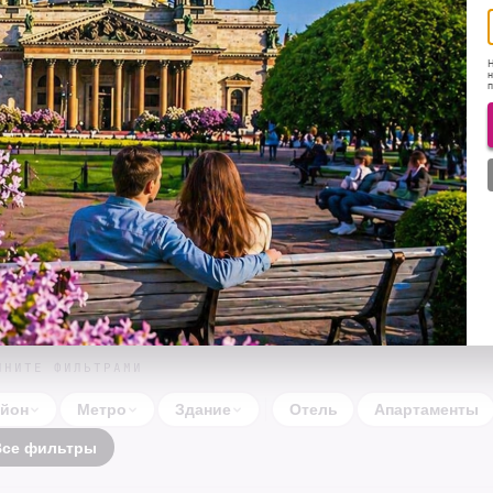
Н
н
ВЫЕЗД
ГОСТИ
—
2 гостя
ЧНИТЕ ФИЛЬТРАМИ
йон
Метро
Здание
Отель
Апартаменты
Все фильтры